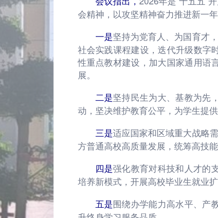
2026年是“十五
会议指出，
会精神，以攻坚精神奋力推进新一年
坚持为党育人、为国育才，
一是
社会实践课程建设，迭代升级数字
性重点教材建设，加大国家通用语
展。
坚持民生为大、基教为先
二是
动，坚决维护教育公平，为学生提供
适应国家和区域重大战略需
三是
方普通高校高质量发展，统筹高技能
强化教育对科技和人才的
四是
培养新模式，开展高校毕业生就业扩
围绕办学能力高水平、产
五是
升终身学习服务品质。