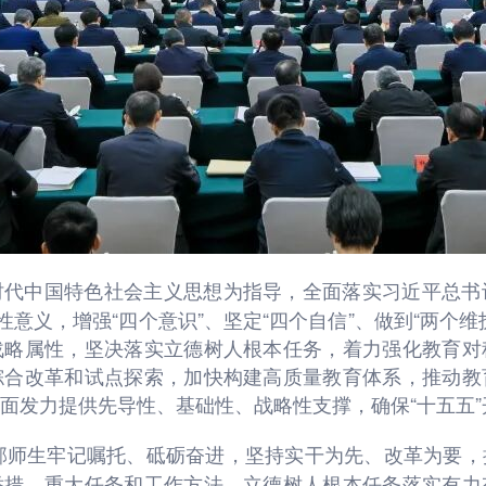
时代中国特色社会主义思想为指导，全面落实习近平总书
性意义，增强“四个意识”、坚定“四个自信”、做到“两个
战略属性，坚决落实立德树人根本任务，着力强化教育对
综合改革和试点探索，加快构建高质量教育体系，推动教
面发力提供先导性、基础性、战略性支撑，确保“十五五”
干部师生牢记嘱托、砥砺奋进，坚持实干为先、改革为要
举措、重大任务和工作方法，立德树人根本任务落实有力