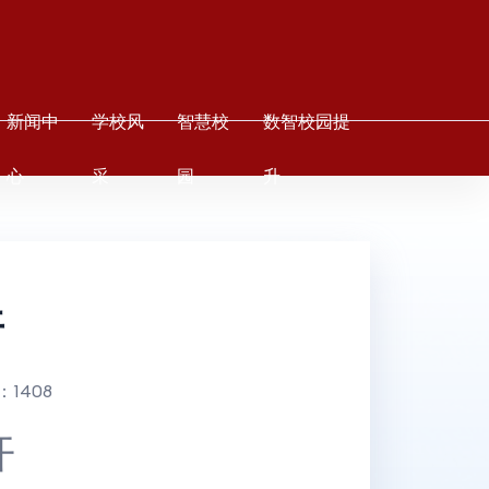
新闻中
学校风
智慧校
数智校园提
心
采
园
升
开
：
1408
开