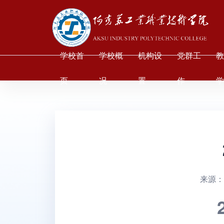
学校首
学校概
机构设
党群工
页
况
置
作
来源：