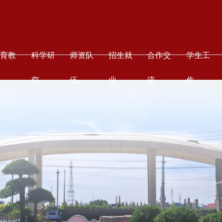
教育教
科学研
师资队
招生就
合作交
学生工
学
究
伍
业
流
作