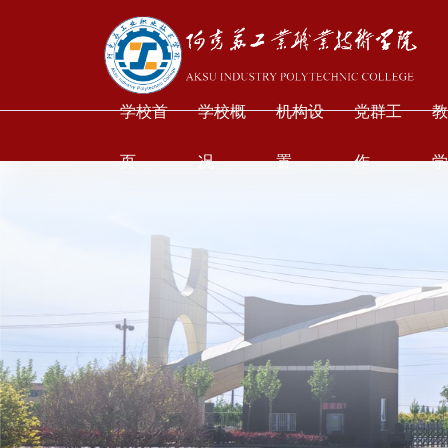
学校首
学校概
机构设
党群工
页
况
置
作