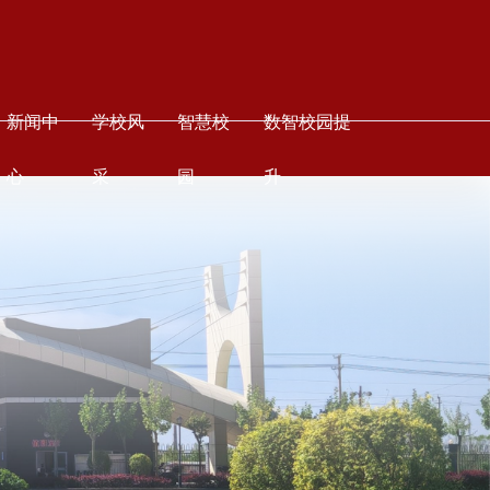
新闻中
学校风
智慧校
数智校园提
心
采
园
升